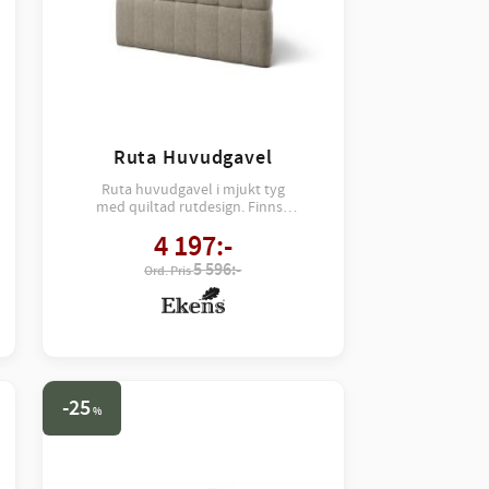
Ruta Huvudgavel
Ruta huvudgavel i mjukt tyg
med quiltad rutdesign. Finns i
flera färger och tyger – skapar en
4 197
:-
modern, stilren och ombonad
känsla i sovrummet.
5 596:-
25
%