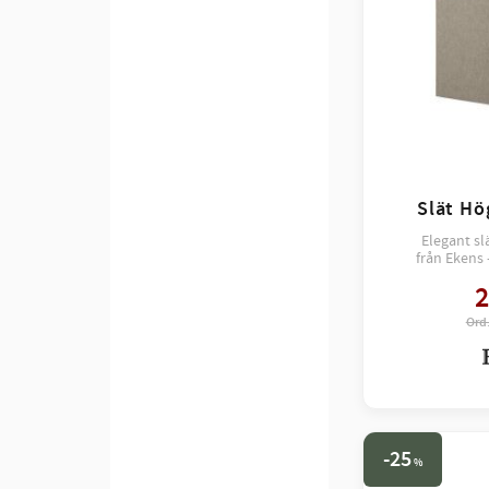
Slät Hö
Elegant s
från Ekens 
ger sovrum
2
harm
25
%