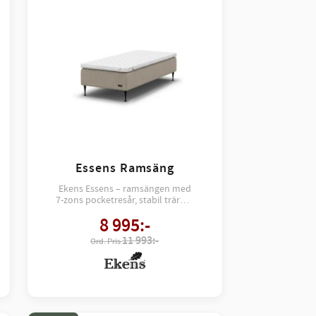
Essens Ramsäng
Ekens Essens – ramsängen med
7-zons pocketresår, stabil träram
och tidlös design. Komfort,
8 995
:-
hållbarhet och stil i perfekt
harmoni.
11 993:-