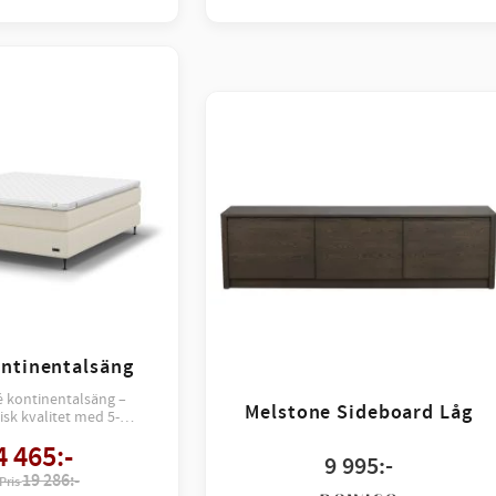
ontinentalsäng
é kontinentalsäng –
Melstone Sideboard Låg
sk kvalitet med 5-
d som ger optimal
4 465
:-
lastning och stabil
9 995
:-
upplevelse.
19 286:-