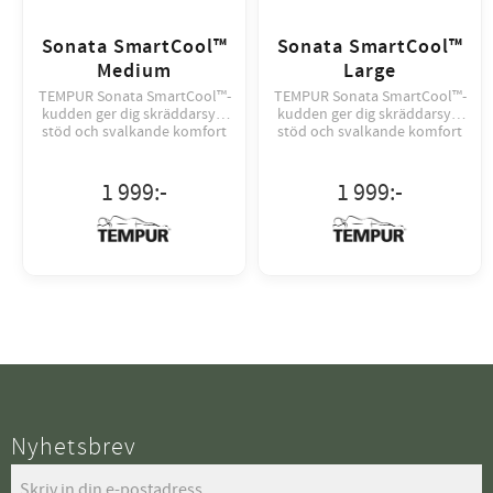
Sonata SmartCool™
Sonata SmartCool™
Medium
Large
TEMPUR Sonata SmartCool™-
TEMPUR Sonata SmartCool™-
kudden ger dig skräddarsytt
kudden ger dig skräddarsytt
stöd och svalkande komfort
stöd och svalkande komfort
för dig som tycker om att
för dig som tycker om att
växla sida till sida.
växla sida till sida.
1 999
:-
1 999
:-
Nyhetsbrev