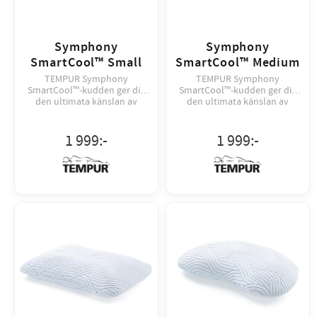
Symphony
Symphony
SmartCool™ Small
SmartCool™ Medium
TEMPUR Symphony
TEMPUR Symphony
SmartCool™-kudden ger dig
SmartCool™-kudden ger dig
den ultimata känslan av
den ultimata känslan av
skräddarsytt stöd och
skräddarsytt stöd och
svalkande komfort.
svalkande komfort.
1 999
:-
1 999
:-