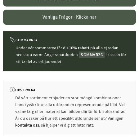
Vanliga Frågor - Klicka här
🏷
SOMMARREA
Under vår sommarrea får du
10% rabatt
på alla ej redan
nedsatta varor. Ange rabattkoden
SOMMAR26
i kassan för
att ta del av erbjudandet.
ⓘ
OBSERVERA
Då vårt sortiment erbjuder en stor mängd kombinationer
finns tyvärr inte alla utföranden representerade på bild. Vid
val av färg eller material kan bilden därför förbli oförändrad.
Är du osäker på hur ett specifikt utförande ser ut? Vänligen
kontakta oss
, så hjälper vi dig att hitta rätt.