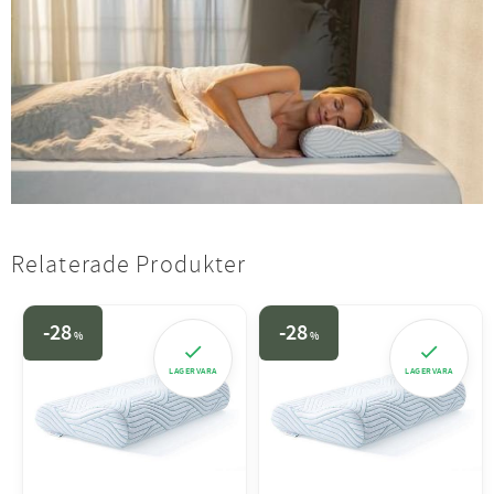
Relaterade Produkter
28
28
%
%