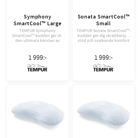
Symphony
Sonata SmartCool™
SmartCool™ Large
Small
TEMPUR Symphony
TEMPUR Sonata SmartCool™-
SmartCool™-kudden ger dig
kudden ger dig skräddarsytt
den ultimata känslan av
stöd och svalkande komfort
skräddarsytt stöd och
för dig som tycker om att
svalkande komfort.
växla sida till sida.
1 999
:-
1 999
:-