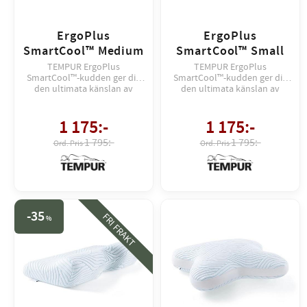
ErgoPlus
ErgoPlus
SmartCool™ Medium
SmartCool™ Small
TEMPUR ErgoPlus
TEMPUR ErgoPlus
SmartCool™-kudden ger dig
SmartCool™-kudden ger dig
den ultimata känslan av
den ultimata känslan av
skräddarsytt stöd och
skräddarsytt stöd och
svalkande komfort. Just nu
svalkande komfort. Just nu
FRI FRAKT till service point
1 175
:-
FRI FRAKT till Service Point.
1 175
:-
1 795:-
1 795:-
35
FRI FRAKT
%