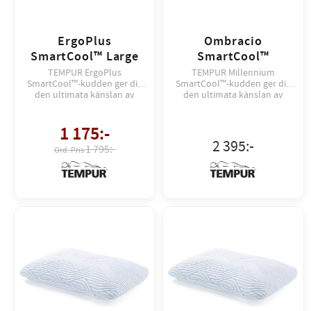
ErgoPlus
Ombracio
SmartCool™ Large
SmartCool™
TEMPUR ErgoPlus
TEMPUR Millennium
SmartCool™-kudden ger dig
SmartCool™-kudden ger dig
den ultimata känslan av
den ultimata känslan av
skräddarsytt stöd och
skräddarsytt stöd och
svalkande komfort. Just nu
svalkande komfort
FRI FRAKT till service point.
1 175
:-
2 395
:-
1 795:-