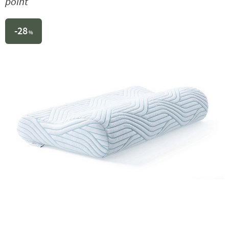
point
28
%