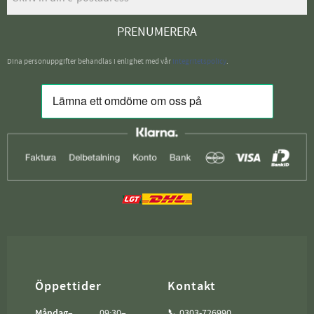
PRENUMERERA
Dina personuppgifter behandlas i enlighet med vår
integritetspolicy
.
Öppettider
Kontakt
Måndag–
09:30–
📞 0303-726990