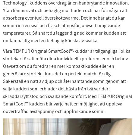
Technology i kuddens överdrag är en banbrytande innovation.
Ytan känns sval och behaglig mot huden och har förmågan att
absorbera eventuell överskottsvärme. Det innebär att du kan
somna in i en sval och fräsch atmosfär, oavsett omgivande
temperaturer. Så snart du lägger dig ned kommer kudden att
omfamna dig med en behaglig känsla av svalka.
Våra TEMPUR Original SmartCool™-kuddar är tillgängliga i olika
storlekar för att möta dina individuella preferenser och behov.
Oavsett om du föredrar en mer kompakt kudde eller en
generösare storlek, finns det en perfekt match för dig.
Säkerställ en natt av djup och återhämtande sömn genom att
välja kudden som erbjuder det bästa från två världar:
skräddarsytt stöd och svalkande komfort. Med TEMPUR Original
SmartCool™-kudden blir varje natt en möjlighet att uppleva
oöverträffad avslappning och uppfriskande sömn.