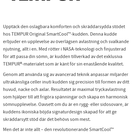
Upptäck den oslagbara komforten och skräddarsydda stödet
hos TEMPUR Original SmartCool™-kudden. Denna kudde
erbjuder en upplevelse av överlägsen avlastning och svalkande
njutning, allt i en. Med rötter i NASA-teknologi och finjusterad
för att passa din sömn, är kudden tillverkad av det exklusiva
TEMPUR®-materialet som är känt för sin enastående kvalitet.
Genom att använda sig av avancerad teknik anpassar miljarder
ultrakänsliga celler inuti kudden sig precision till formen av ditt
huvud, nacke och axlar. Resultatet är maximal tryckavlastning
som hjälper till att frigöra spänningar och skapa en harmonisk
sömnupplevelse. Oavsett om du är en rygg- eller sidosovare, är
kuddens ikoniska böjda signaturdesign skapad för att ge
skräddarsytt stöd där det behövs som mest.
Men det är inte allt – den revolutionerande SmartCool™