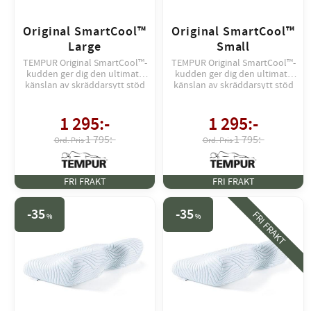
Original SmartCool™
Original SmartCool™
Large
Small
TEMPUR Original SmartCool™-
TEMPUR Original SmartCool™-
kudden ger dig den ultimata
kudden ger dig den ultimata
känslan av skräddarsytt stöd
känslan av skräddarsytt stöd
och svalkande komfort. Just
och svalkande komfort. Just
nu FRI FRAKT till Service Point.
nu FRI FRAKT till service point.
1 295
:-
1 295
:-
1 795:-
1 795:-
FRI FRAKT
FRI FRAKT
35
35
FRI FRAKT
%
%