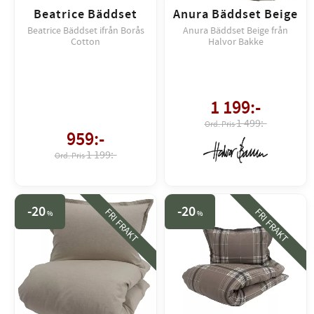
Beatrice Bäddset
Anura Bäddset Beige
Beatrice Bäddset ifrån Borås
Anura Bäddset Beige från
Cotton
Halvor Bakke
1 199
:-
1 499:-
959
:-
1 199:-
20
20
FRI FRAKT
FRI FRAKT
%
%