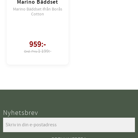
Marino Bäddset
Marino Bäddset ifrån Borås
Cotton
959
:-
1 199:-
Nyhetsbrev