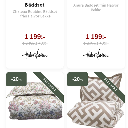
Bäddset
Anura Bäddset från Halvor
Bakke
Chateau Roubine Bäddset
ifrån Halvor Bakke
1 199
:-
1 199
:-
1 499:-
1 499:-
20
20
FRI FRAKT
FRI FRAKT
%
%