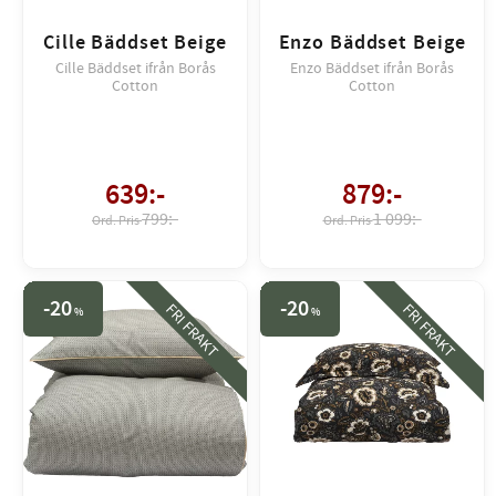
Cille Bäddset Beige
Enzo Bäddset Beige
Cille Bäddset ifrån Borås
Enzo Bäddset ifrån Borås
Cotton
Cotton
639
:-
879
:-
799:-
1 099:-
20
20
FRI FRAKT
FRI FRAKT
%
%