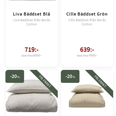
Liva Bäddset Blå
Cille Bäddset Grön
Liva Bäddset ifrån Borås
Cille Bäddset ifrån Borås
Cotton
Cotton
719
:-
639
:-
899:-
799:-
20
20
FRI FRAKT
FRI FRAKT
%
%