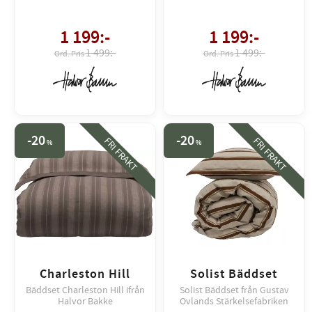
1 199
:-
1 199
:-
1 499:-
1 499:-
20
20
FRI FRAKT
FRI FRAKT
%
%
Charleston Hill
Solist Bäddset
Bäddset Charleston Hill ifrån
Solist Bäddset från Gustav
Halvor Bakke
Ovlands Stärkelsefabriken