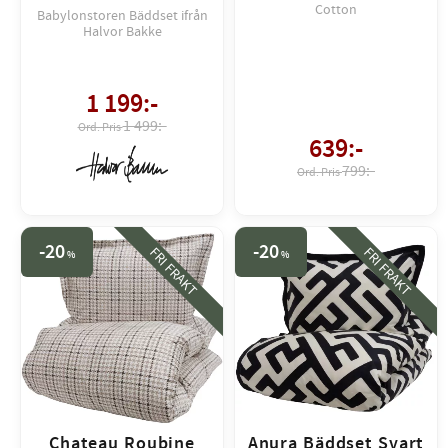
Cotton
Babylonstoren Bäddset ifrån
Halvor Bakke
1 199
:-
1 499:-
639
:-
799:-
20
20
FRI FRAKT
FRI FRAKT
%
%
Chateau Roubine
Anura Bäddset Svart