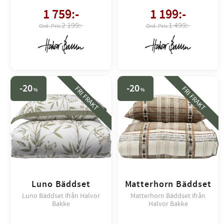
1 759
:-
1 199
:-
2 199:-
1 499:-
20
20
FRI FRAKT
FRI FRAKT
%
%
Luno Bäddset
Matterhorn Bäddset
Luno Bäddset ifrån Halvor
Matterhorn Bäddset ifrån
Bakke
Halvor Bakke