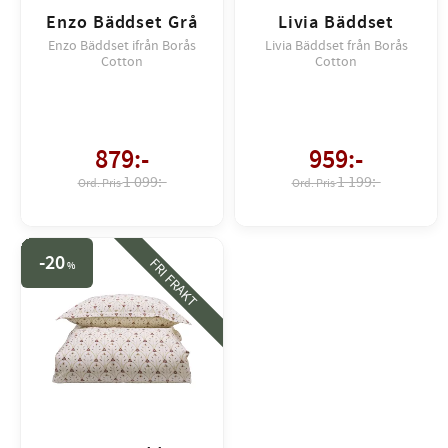
Enzo Bäddset Grå
Livia Bäddset
Enzo Bäddset ifrån Borås
Livia Bäddset från Borås
Cotton
Cotton
879
:-
959
:-
1 099:-
1 199:-
20
FRI FRAKT
%