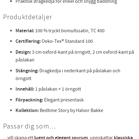
Praktisk dragkedja för enkel och snygg bäddning
Produktdetaljer
Material:
100 % tryckt bomullssatin, TC 400
Certifiering:
Oeko-Tex® Standard 100
Design:
3 cm oxford-kant på örngott, 2 cm oxford-kant på
påslakan
Stängning:
Dragkedja i nederkant på påslakan och
örngott
Innehåll:
1 påslakan + 1 örngott
Förpackning:
Elegant presentask
Kollektion:
Bedtime Story by Halvor Bakke
Passar dig som…
…vill skapa ett
lugnt och elegant sovrum
, uppskattar
klassiska