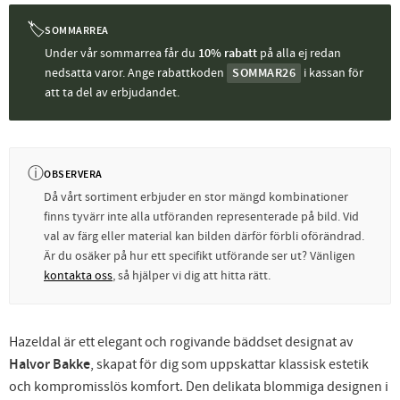
🏷
SOMMARREA
Under vår sommarrea får du
10% rabatt
på alla ej redan
nedsatta varor. Ange rabattkoden
SOMMAR26
i kassan för
att ta del av erbjudandet.
ⓘ
OBSERVERA
Då vårt sortiment erbjuder en stor mängd kombinationer
finns tyvärr inte alla utföranden representerade på bild. Vid
val av färg eller material kan bilden därför förbli oförändrad.
Är du osäker på hur ett specifikt utförande ser ut? Vänligen
kontakta oss
, så hjälper vi dig att hitta rätt.
Hazeldal är ett elegant och rogivande bäddset designat av
Halvor Bakke
, skapat för dig som uppskattar klassisk estetik
och kompromisslös komfort. Den delikata blommiga designen i