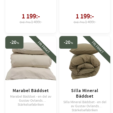
1 199
:-
1 199
:-
1 499:-
1 499:-
20
20
FRI FRAKT
FRI FRAKT
%
%
Marabel Bäddset
Silla Mineral
Bäddset
Marabel Bäddset - en del av
Gustav Ovlands
Silla Mineral Bäddset - en del
Stärkelsefabriken
av Gustav Ovlands
Stärkelsefabriken