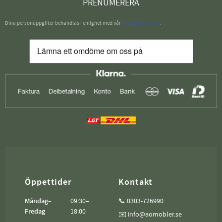
PRENUMERERA
Dina personuppgifter behandlas i enlighet med vår
integritetspolicy
.
Öppettider
Kontakt
Måndag–
09:30–
📞 0303-726990
Fredag
18:00
✉️ info@aomobler.se