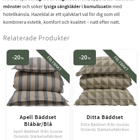
mönster
och söker
lyxiga sängkläder i bomullssatin
med
hotellkänsla. Hazeldal är ett självklart val för dig som vill
kombinera estetik, komfort och kvalitet – natt efter natt.
Relaterade Produkter
20
20
FRI FRAKT
FRI FRAKT
%
%
Apell Bäddset
Ditta Bäddset
Blåbär/Blå
Ditta Bäddset ifrån Gustav
Ovlands Stärkelsefabriken
Apell Bäddset ifrån Gustav
Ovlands Stärkelsefabriken