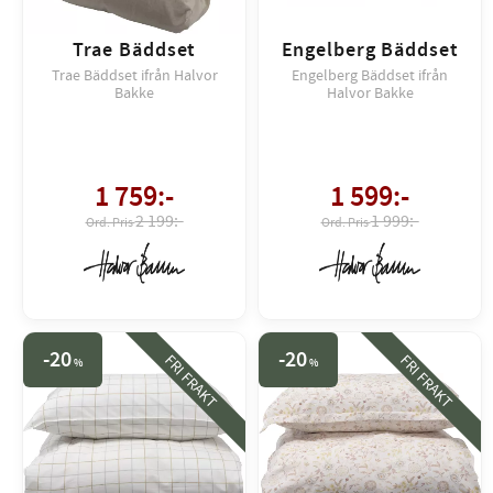
Trae Bäddset
Engelberg Bäddset
Trae Bäddset ifrån Halvor
Engelberg Bäddset ifrån
Bakke
Halvor Bakke
1 759
:-
1 599
:-
2 199:-
1 999:-
20
20
FRI FRAKT
FRI FRAKT
%
%