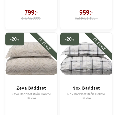
799
:-
959
:-
999:-
1 199:-
20
20
FRI FRAKT
FRI FRAKT
%
%
Zeva Bäddset
Nox Bäddset
Zeva Bäddset ifrån Halvor
Nox Bäddset ifrån Halvor
Bakke
Bakke