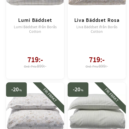
Lumi Bäddset
Liva Bäddset Rosa
Lumi Bäddset ifrån Borås
Liva Bäddset ifrån Borås
Cotton
Cotton
719
:-
719
:-
899:-
899:-
20
20
FRI FRAKT
FRI FRAKT
%
%