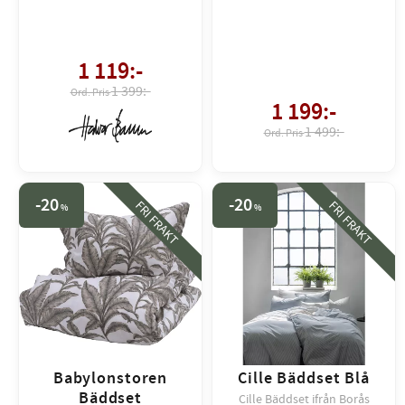
1 119
:-
1 399:-
1 199
:-
1 499:-
20
20
FRI FRAKT
FRI FRAKT
%
%
Babylonstoren
Cille Bäddset Blå
Bäddset
Cille Bäddset ifrån Borås