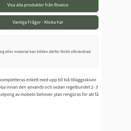
Visa alla produkter från Rowico
Vanliga Frågor - Klicka här
rg eller material kan bilden därför förbli oförändrad.
ompletteras enkelt med upp till två tilläggsskivor
elolja innan den används och sedan regelbundet 2- 3
inoljning av möbeln behöver ytan rengöras för att få