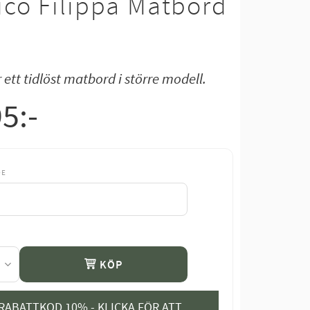
co Filippa Matbord
r ett tidlöst matbord i större modell.
95
:-
DE
KÖP
RABATTKOD 10% - KLICKA FÖR ATT