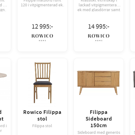
unt
Filippa matbord runt
Klassiskt vitrinskåp i
d ek
120 i vitpigmenterad ek.
lackad vitpigmenterad
ign.
ek med glasdörrar samt
en låda.
12 995
:-
14 995
:-
d
Rowico Filippa
Filippa
nt
stol
Sideboard
150cm
rd i
Filippa stol
r
Sideboard med generös