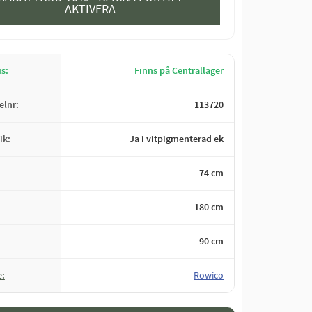
AKTIVERA
us
Finns på Centrallager
kelnr
113720
ik
Ja i vitpigmenterad ek
74 cm
180 cm
90 cm
e
Rowico