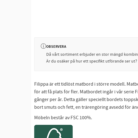
ⓘ
OBSERVERA
Då vårt sortiment erbjuder en stor mängd kombinati
Är du osäker på hur ett specifikt utförande ser ut
Filippa är ett tidlöst matbord i större modell. Ma
för att få plats för fler. Matbordet ingår i vår s
gånger per år. Detta gäller speciellt bordets topps
bort smuts och fett, en trärengöring avsedd för ä
Möbeln består av FSC 100%.