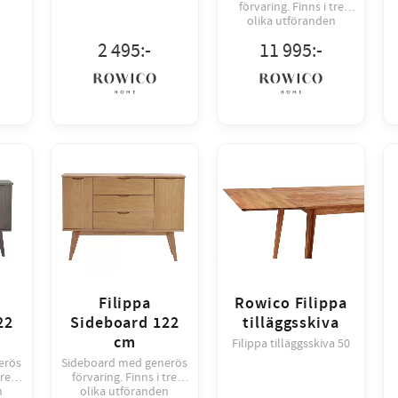
förvaring. Finns i tre
olika utföranden
2 495
:-
11 995
:-
Filippa
Rowico Filippa
22
Sideboard 122
tilläggsskiva
cm
Filippa tilläggsskiva 50
erös
Sideboard med generös
tre
förvaring. Finns i tre
n
olika utföranden