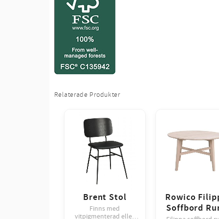
Relaterade Produkter
Brent Stol
Rowico Filip
Soffbord Ru
Finns med
vitpigmenterad eller