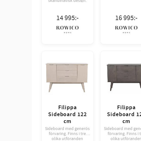
skandinavisk design.
Finns i brun och
vitpigmenterad och kan
förlängas vid behov.
14 995
:-
16 995
:-
Filippa
Filippa
Sideboard 122
Sideboard 1
cm
cm
Sideboard med generös
Sideboard med gen
förvaring. Finns i tre
förvaring. Finns i 
olika utföranden
olika utförande