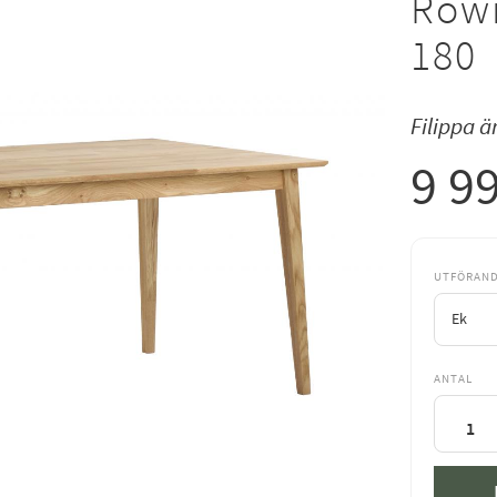
Rowi
180
Filippa ä
9 9
UTFÖRAN
ANTAL