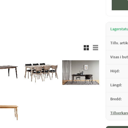
Lagerstat
Tillv. arti
Rutnätsvy
Listvy
Visas i but
Höjd
Längd
Bredd
Tillverkar