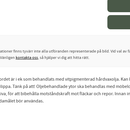
oner finns tyvärr inte alla utföranden representerade på bild. Vid val av fä
? Vänligen
kontakta oss
, så hjälper vi dig att hitta rätt.
tbordet är i ek som behandlats med vitpigmenterad hårdvaxolja. Kan k
erie Filippa. Tänk på att! Oljebehandlade ytor ska behandlas med möb
kiva, för att bibehålla motståndskraft mot fläckar och repor. Innan 
ndamålet bör användas.