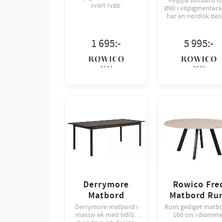
Filippa soffbord r
svart rygg.
Ø90 i vitpigmentera
har en nordisk des
1 695
:-
5 995
:-
Derrymore
Rowico Fre
Matbord
Matbord Ru
Derrymore matbord i
Runt gediget matbo
massiv ek med tidlös
160 cm i diamete