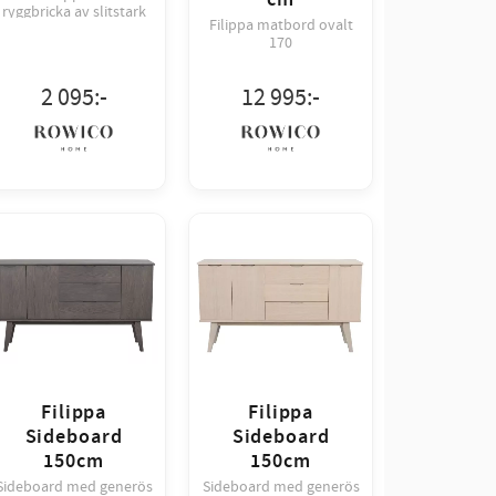
ryggbricka av slitstark
Filippa matbord ovalt
gråbeige textil.
170
2 095
:-
12 995
:-
Filippa
Filippa
Sideboard
Sideboard
150cm
150cm
Sideboard med generös
Sideboard med generös