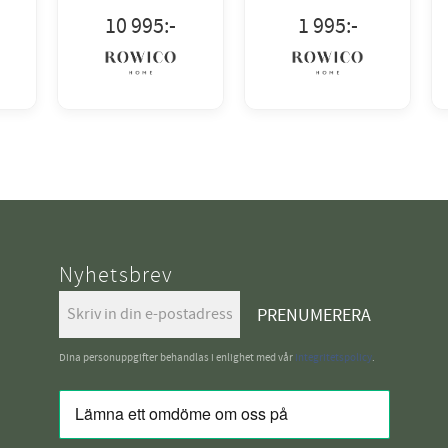
10 995
:-
1 995
:-
Nyhetsbrev
PRENUMERERA
Dina personuppgifter behandlas i enlighet med vår
integritetspolicy
.